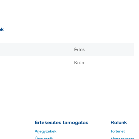
ek
Érték
Króm
Értékesítés támogatás
Rólunk
Árjegyzékek
Történet
Útmutatók
Management