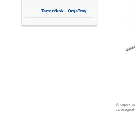
Tartozékok - OrgaTray
A képek cs
valóságnak