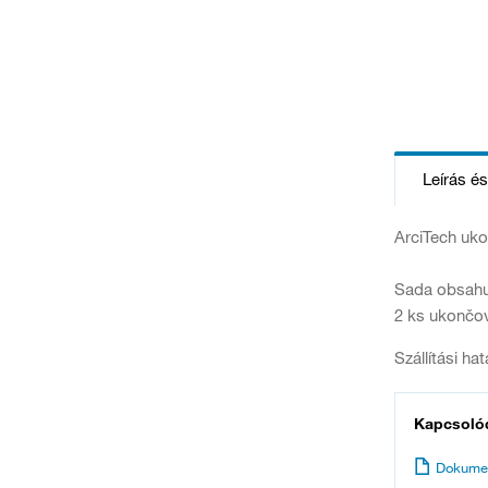
Leírás é
ArciTech uko
Sada obsahu
2 ks ukončov
Szállítási ha
Kapcsoló
Dokume