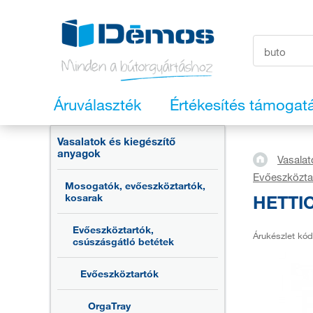
Áruválaszték
Értékesítés támogat
Vasalatok és kiegészítő
anyagok
Vasalat
Evőeszközta
Mosogatók, evőeszköztartók,
HETTIC
kosarak
Evőeszköztartók,
Árukészlet kód
csúszásgátló betétek
Evőeszköztartók
OrgaTray