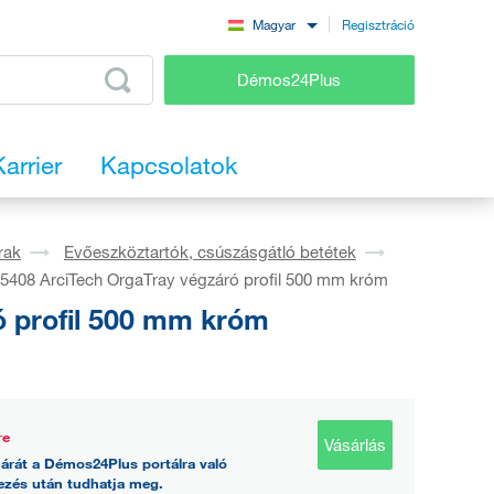
Regisztráció
Magyar
Démos24Plus
Karrier
Kapcsolatok
rak
Evőeszköztartók, csúszásgátló betétek
408 ArciTech OrgaTray végzáró profil 500 mm króm
 profil 500 mm króm
re
Vásárlás
árát a Démos24Plus portálra való
ezés után tudhatja meg.