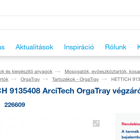
ás
Aktualitások
Inspiráció
Rólunk
ok és kiegészítő anyagok
Mosogatók, evőeszköztartók, kosa
rtók
OrgaTray
Tartozékok - OrgaTray
HETTICH 9135
H 9135408 ArciTech OrgaTray végzáró
226609
Rendelés
A termék 
bejelentk