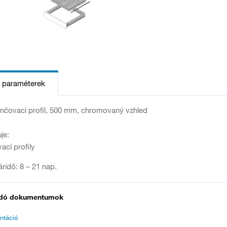
s paraméterek
nčovací profil, 500 mm, chromovaný vzhled
je:
ací profily
táridő: 8 – 21 nap.
dó dokumentumok
ntáció