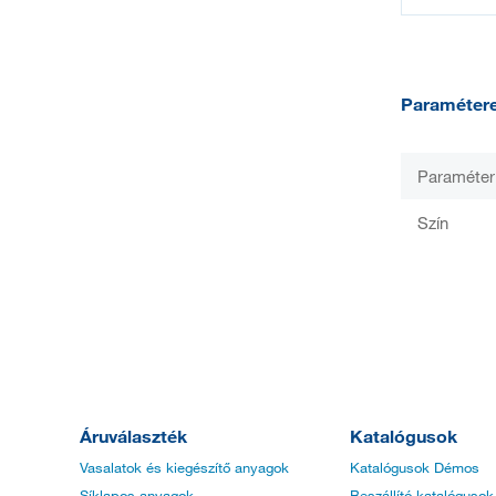
Paraméter
Paraméter
Szín
Áruválaszték
Katalógusok
Vasalatok és kiegészítő anyagok
Katalógusok Démos
Síklapos anyagok
Beszállító katalógusok