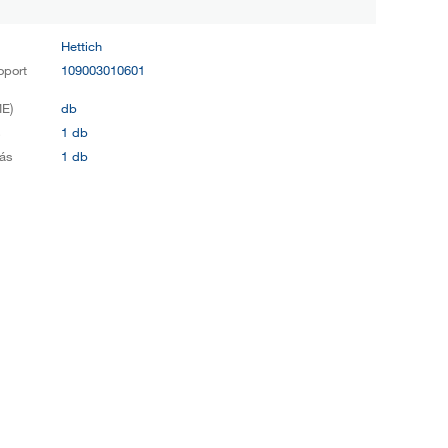
Hettich
oport
109003010601
E)
db
s
1 db
ás
1 db