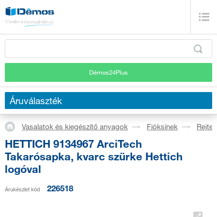
Démos24Plus
Áruválaszték
Vasalatok és kiegészítő anyagok
Fióksínek
Rejtet
HETTICH 9134967 ArciTech
Takarósapka, kvarc szürke Hettich
logóval
226518
Árukészlet kód