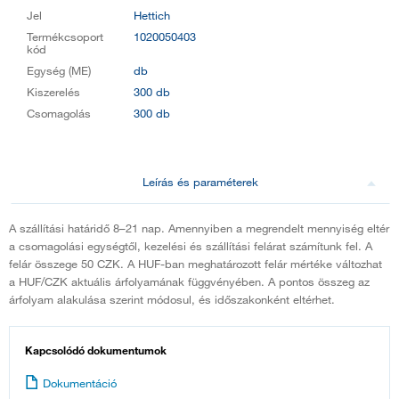
Jel
Hettich
Termékcsoport
1020050403
kód
Egység (ME)
db
Kiszerelés
300 db
Csomagolás
300 db
Leírás és paraméterek
A szállítási határidő 8–21 nap. Amennyiben a megrendelt mennyiség eltér
a csomagolási egységtől, kezelési és szállítási felárat számítunk fel. A
felár összege 50 CZK. A HUF-ban meghatározott felár mértéke változhat
a HUF/CZK aktuális árfolyamának függvényében. A pontos összeg az
árfolyam alakulása szerint módosul, és időszakonként eltérhet.
Kapcsolódó dokumentumok
Dokumentáció