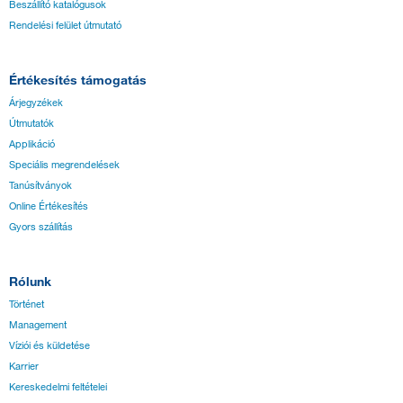
Beszállító katalógusok
Rendelési felület útmutató
Értékesítés támogatás
Árjegyzékek
Útmutatók
Applikáció
Speciális megrendelések
Tanúsítványok
Online Értékesítés
Gyors szállítás
Rólunk
Történet
Management
Víziói és küldetése
Karrier
Kereskedelmi feltételei