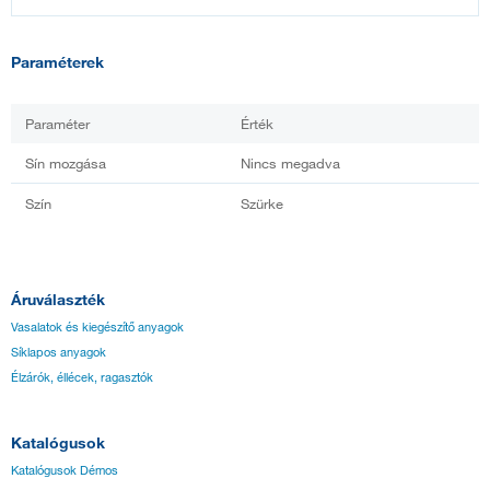
Paraméterek
Paraméter
Érték
Sín mozgása
Nincs megadva
Szín
Szürke
Áruválaszték
Vasalatok és kiegészítő anyagok
Síklapos anyagok
Élzárók, éllécek, ragasztók
Katalógusok
Katalógusok Démos