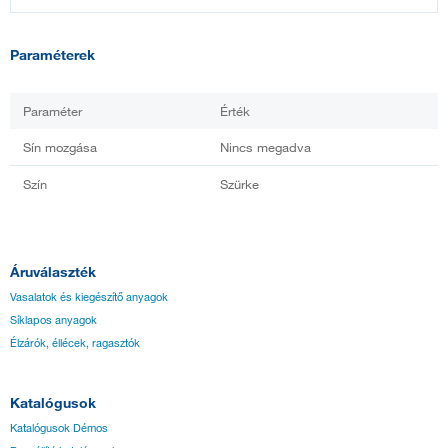
Paraméterek
Paraméter
Érték
Sín mozgása
Nincs megadva
Szín
Szürke
Áruválaszték
Vasalatok és kiegészítő anyagok
Síklapos anyagok
Élzárók, éllécek, ragasztók
Katalógusok
Katalógusok Démos