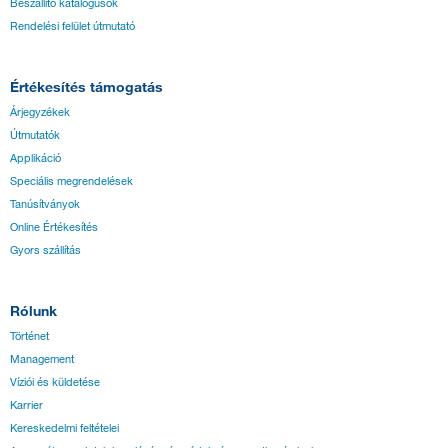
Beszállító katalógusok
Rendelési felület útmutató
Értékesítés támogatás
Árjegyzékek
Útmutatók
Applikáció
Speciális megrendelések
Tanúsítványok
Online Értékesítés
Gyors szállítás
Rólunk
Történet
Management
Víziói és küldetése
Karrier
Kereskedelmi feltételei