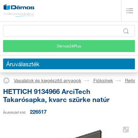
Démos24Plus
Áruválaszték
Vasalatok és kiegészítő anyagok
Fióksínek
Rejtet
HETTICH 9134966 ArciTech
Takarósapka, kvarc szürke natúr
226517
Árukészlet kód