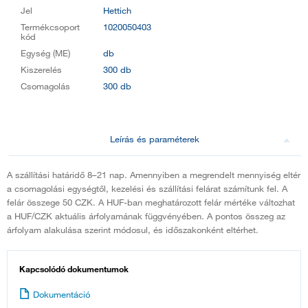
Jel
Hettich
Termékcsoport
1020050403
kód
Egység (ME)
db
Kiszerelés
300 db
Csomagolás
300 db
Leírás és paraméterek
A szállítási határidő 8–21 nap. Amennyiben a megrendelt mennyiség eltér
a csomagolási egységtől, kezelési és szállítási felárat számítunk fel. A
felár összege 50 CZK. A HUF-ban meghatározott felár mértéke változhat
a HUF/CZK aktuális árfolyamának függvényében. A pontos összeg az
árfolyam alakulása szerint módosul, és időszakonként eltérhet.
Kapcsolódó dokumentumok
Dokumentáció