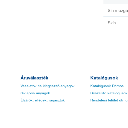
Sín mozg
Szín
Áruválaszték
Katalógusok
Vasalatok és kiegészítő anyagok
Katalógusok Démos
Síklapos anyagok
Beszállító katalógusok
Élzárók, éllécek, ragasztók
Rendelési felület útmu