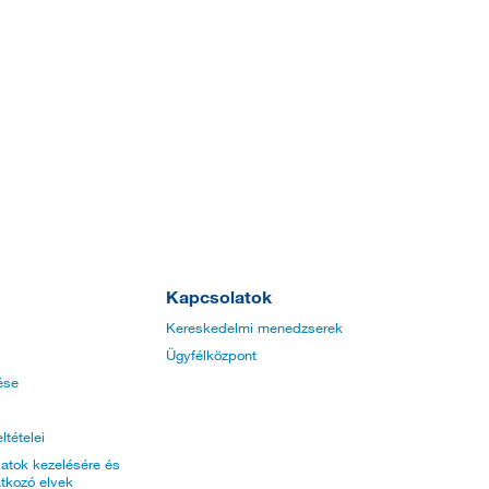
Kapcsolatok
Kereskedelmi menedzserek
Ügyfélközpont
ése
ltételei
atok kezelésére és
tkozó elvek