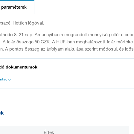
s paraméterek
esacél Hettich lógóval.
 határidő 8–21 nap. Amennyiben a megrendelt mennyiség eltér a csomag
l. A felár összege 50 CZK. A HUF-ban meghatározott felár mértéke
. A pontos összeg az árfolyam alakulása szerint módosul, és idős
dó dokumentumok
ntáció
ek
Érték