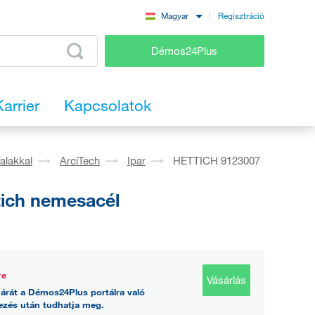
Regisztráció
Magyar
Démos24Plus
Karrier
Kapcsolatok
falakkal
ArciTech
Ipar
HETTICH 9123007
tich nemesacél
re
Vásárlás
árát a Démos24Plus portálra való
ezés után tudhatja meg.