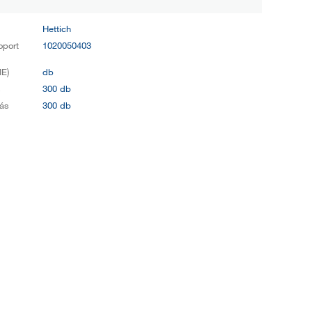
Hettich
oport
1020050403
E)
db
s
300 db
ás
300 db