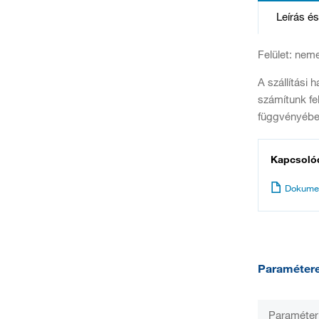
Leírás é
Felület: nem
A szállítási
számítunk fe
függvényében
Kapcsoló
Dokume
Paraméter
Paraméter