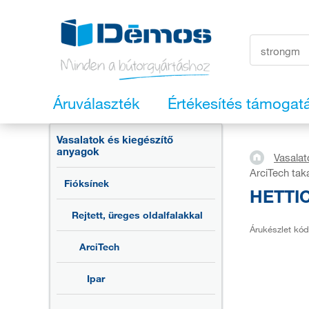
Áruválaszték
Értékesítés támogat
Vasalatok és kiegészítő
anyagok
Vasalat
ArciTech ta
Fióksínek
HETTIC
Rejtett, üreges oldalfalakkal
Árukészlet kód
ArciTech
Ipar