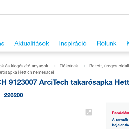
ás
Aktualitások
Inspiráció
Rólunk
ok és kiegészítő anyagok
Fióksínek
Rejtett, üreges oldal
karósapka Hettich nemesacél
H 9123007 ArciTech takarósapka Het
226200
Rendelés
A termék 
bejelentk