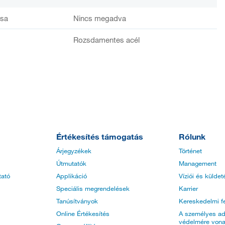
ása
Nincs megadva
Rozsdamentes acél
Értékesítés támogatás
Rólunk
Árjegyzékek
Történet
Útmutatók
Management
tató
Applikáció
Víziói és küldet
Speciális megrendelések
Karrier
Tanúsítványok
Kereskedelmi fe
Online Értékesítés
A személyes ad
védelmére vona