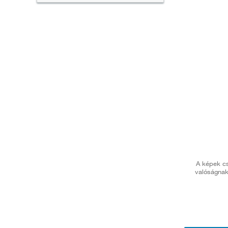
A képek cs
valóságnak