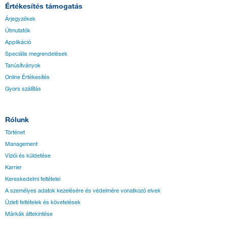
Értékesítés támogatás
Árjegyzékek
Útmutatók
Applikáció
Speciális megrendelések
Tanúsítványok
Online Értékesítés
Gyors szállítás
Rólunk
Történet
Management
Víziói és küldetése
Karrier
Kereskedelmi feltételei
A személyes adatok kezelésére és védelmére vonatkozó elvek
Üzleti feltételek és követelések
Márkák áttekintése