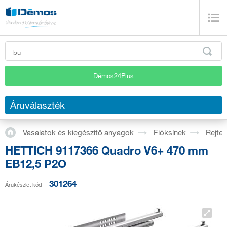
Démos24Plus
Áruválaszték
Vasalatok és kiegészítő anyagok
Fióksínek
Rejtet
HETTICH 9117366 Quadro V6+ 470 mm
EB12,5 P2O
301264
Árukészlet kód