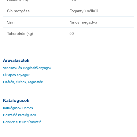
Sín mozgása
Fogantyú nélküli
Szín
Nincs megadva
Teherbírás (kg)
50
Áruválaszték
Vasalatok és kiegészítő anyagok
Síklapos anyagok
Élzárók, éllécek, ragasztók
Katalógusok
Katalógusok Démos
Beszállító katalógusok
Rendelési felület útmutató