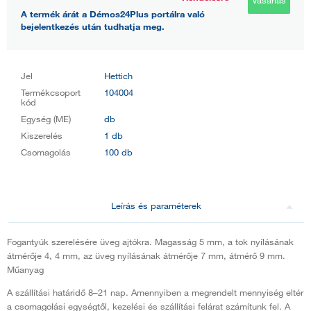
A termék árát a Démos24Plus portálra való
bejelentkezés után tudhatja meg.
Jel
Hettich
Termékcsoport
104004
kód
Egység (ME)
db
Kiszerelés
1 db
Csomagolás
100 db
Leírás és paraméterek
Fogantyúk szerelésére üveg ajtókra. Magasság 5 mm, a tok nyílásának
átmérője 4, 4 mm, az üveg nyílásának átmérője 7 mm, átmérő 9 mm.
Műanyag
A szállítási határidő 8–21 nap. Amennyiben a megrendelt mennyiség eltér
a csomagolási egységtől, kezelési és szállítási felárat számítunk fel. A