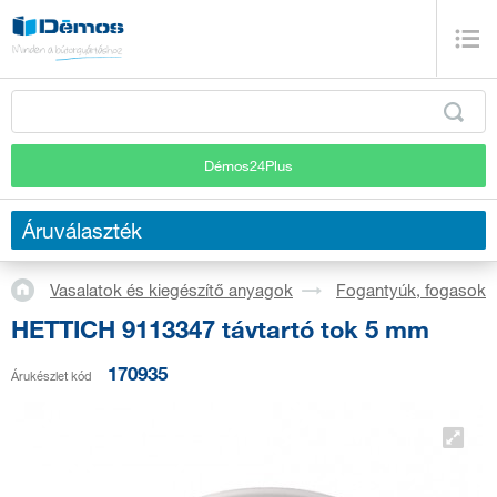
Démos24Plus
Áruválaszték
Vasalatok és kiegészítő anyagok
Fogantyúk, fogasok
HETTICH 9113347 távtartó tok 5 mm
170935
Árukészlet kód