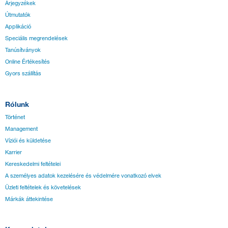
Árjegyzékek
Útmutatók
Applikáció
Speciális megrendelések
Tanúsítványok
Online Értékesítés
Gyors szállítás
Rólunk
Történet
Management
Víziói és küldetése
Karrier
Kereskedelmi feltételei
A személyes adatok kezelésére és védelmére vonatkozó elvek
Üzleti feltételek és követelések
Márkák áttekintése