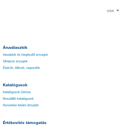
több
Áruválaszték
Vasalatok és kiegészítő anyagok
Síklapos anyagok
Élzárók, éllécek, ragasztók
Katalógusok
Katalógusok Démos
Beszállító katalógusok
Rendelési felület útmutató
Értékesítés támogatás