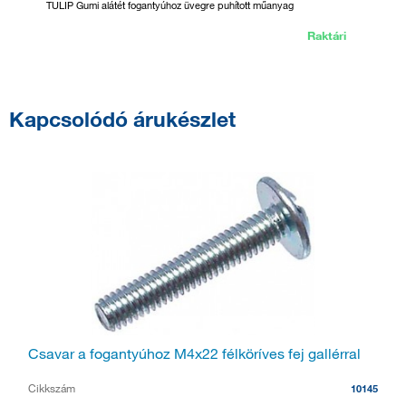
TULIP Gumi alátét fogantyúhoz üvegre puhított műanyag
CORDIA-
Raktári
Kapcsolódó árukészlet
Csavar a fogantyúhoz M4x22 félköríves fej gallérral
Cikkszám
10145