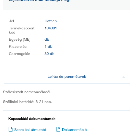
Jel
Hettich
Termékcsoport
104001
kód
Egység (ME)
db
Kiszerelés
1 db
Csomagolás
30 db
Leírás és paraméterek
Szálcsiszolt nemesacélacél.
Szállítási határidő: 8-21 nap.
Kapcsolódó dokumentumok
Szerelési útmutató
Dokumentáció