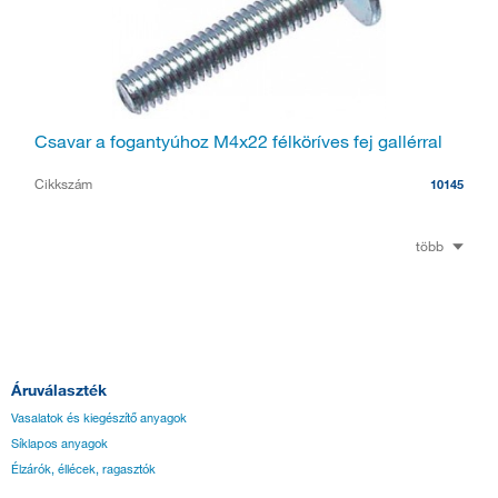
Csavar a fogantyúhoz M4x22 félköríves fej gallérral
Cikkszám
10145
több
Áruválaszték
Vasalatok és kiegészítő anyagok
Síklapos anyagok
Élzárók, éllécek, ragasztók