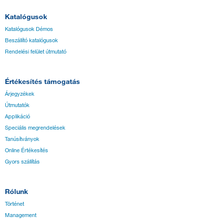
Katalógusok
Katalógusok Démos
Beszállító katalógusok
Rendelési felület útmutató
Értékesítés támogatás
Árjegyzékek
Útmutatók
Applikáció
Speciális megrendelések
Tanúsítványok
Online Értékesítés
Gyors szállítás
Rólunk
Történet
Management