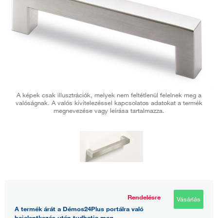
A képek csak illusztrációk, melyek nem feltétlenül felelnek meg a
valóságnak. A valós kivitelezéssel kapcsolatos adatokat a termék
megnevezése vagy leírása tartalmazza.
Rendelésre
Vásárlás
A termék árát a Démos24Plus portálra való
bejelentkezés után tudhatja meg.