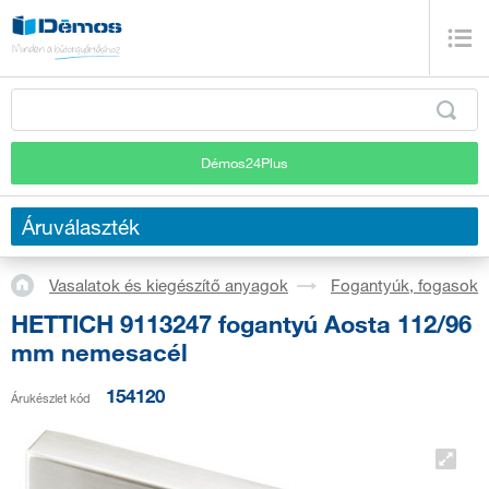
Démos24Plus
Áruválaszték
Vasalatok és kiegészítő anyagok
Fogantyúk, fogasok
HETTICH 9113247 fogantyú Aosta 112/96
mm nemesacél
154120
Árukészlet kód