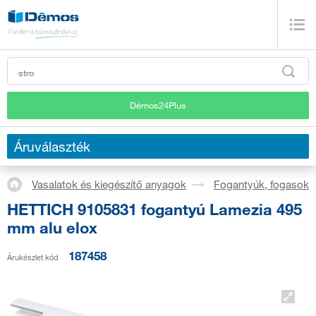
Démos24Plus
Áruválaszték
Vasalatok és kiegészítő anyagok
Fogantyúk, fogasok
HETTICH 9105831 fogantyú Lamezia 495
mm alu elox
187458
Árukészlet kód