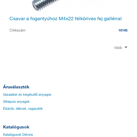
Csavar a fogantyúhoz M4x22 félköríves fej gallérral
Cikkszám
10145
több
Áruválaszték
Vasalatok és kiegészítő anyagok
Síklapos anyagok
Élzárók, éllécek, ragasztók
Katalógusok
Katalógusok Démos