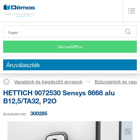
Démos24Plus
Áruválaszték
Vasalatok és kiegészítő anyagok
Bútorpántok és vasal
HETTICH 9072530 Sensys 8668 alu
B12,5/TA32, P2O
300285
Árukészlet kód