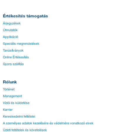
Értékesítés támogatás
Árjegyzékek
Útmutatók
Applikáció
Speciális megrendelések
Tanúsítványok
Online Értékesítés
Gyors szállítás
Rólunk
Történet
Management
Víziói és küldetése
Karrier
Kereskedelmi feltételei
A személyes adatok kezelésére és védelmére vonatkozó elvek
Üzleti feltételek és követelések