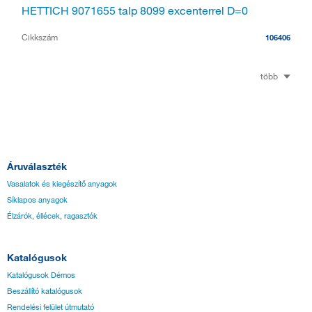
HETTICH 9071655 talp 8099 excenterrel D=0
Cikkszám
106406
több
Áruválaszték
Vasalatok és kiegészítő anyagok
Síklapos anyagok
Élzárók, éllécek, ragasztók
Katalógusok
Katalógusok Démos
Beszállító katalógusok
Rendelési felület útmutató