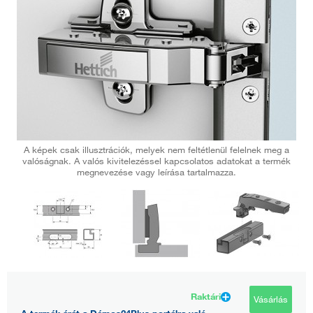
A képek csak illusztrációk, melyek nem feltétlenül felelnek meg a
valóságnak. A valós kivitelezéssel kapcsolatos adatokat a termék
megnevezése vagy leírása tartalmazza.
Raktári
Vásárlás
A termék árát a Démos24Plus portálra való