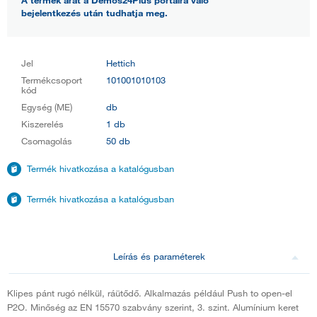
bejelentkezés után tudhatja meg.
Jel
Hettich
Termékcsoport
101001010103
kód
Egység (ME)
db
Kiszerelés
1 db
Csomagolás
50 db
Termék hivatkozása a katalógusban
Termék hivatkozása a katalógusban
Leírás és paraméterek
Klipes pánt rugó nélkül, ráütődő. Alkalmazás például Push to open-el
P2O. Minőség az EN 15570 szabvány szerint, 3. szint. Alumínium keret