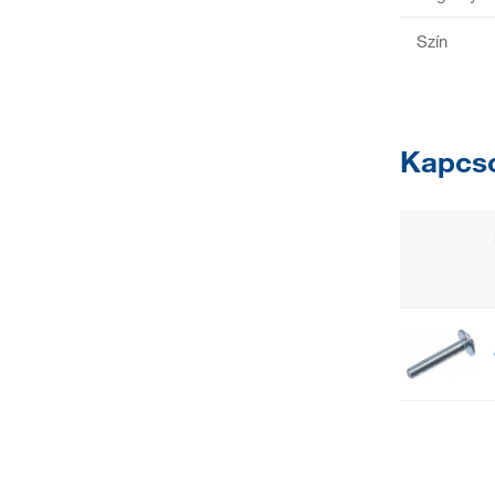
Szín
Kapcso