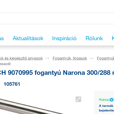
ás
Aktualitások
Inspiráció
Rólunk
ok és kiegészítő anyagok
Fogantyúk, fogasok
Fogantyú
esacél
H 9070995 fogantyú Narona 300/288 
105761
Raktári
A termék 
bejelentk