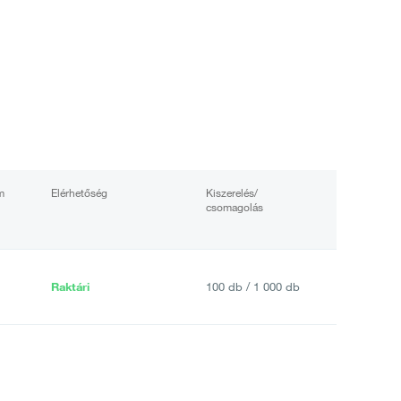
m
Elérhetőség
Kiszerelés/
csomagolás
Raktári
100 db / 1 000 db