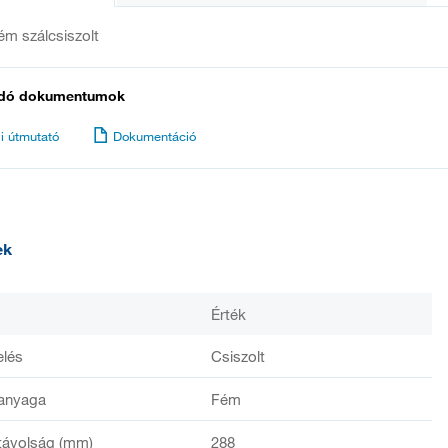
m szálcsiszolt
dó dokumentumok
i útmutató
Dokumentáció
ek
Érték
elés
Csiszolt
anyaga
Fém
távolság (mm)
288