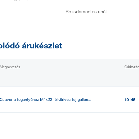
Rozsdamentes acél
lódó árukészlet
Megnevezés
Cikkszá
Csavar a fogantyúhoz M4x22 félköríves fej gallérral
10145