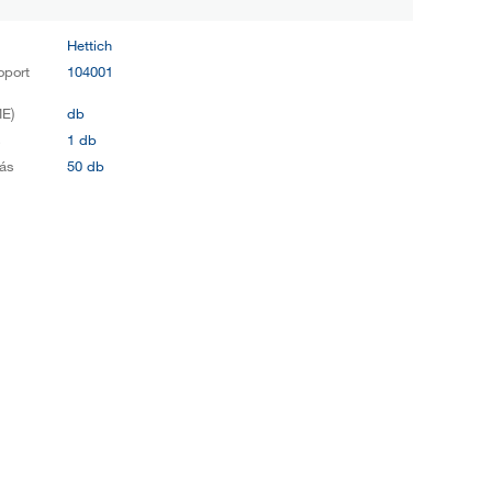
Hettich
oport
104001
E)
db
s
1 db
ás
50 db