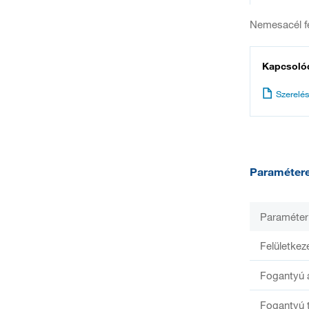
Nemesacél fé
Kapcsoló
Szerelés
Paraméter
Paraméter
Felületkez
Fogantyú 
Fogantyú 