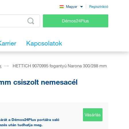
Regisztráció
Magyar
Démos24Plus
Karrier
Kapcsolatok
k
HETTICH 9070995 fogantyú Narona 300/288 mm
mm csiszolt nemesacél
Vásárlás
árát a Démos24Plus portálra való
ezés után tudhatja meg.