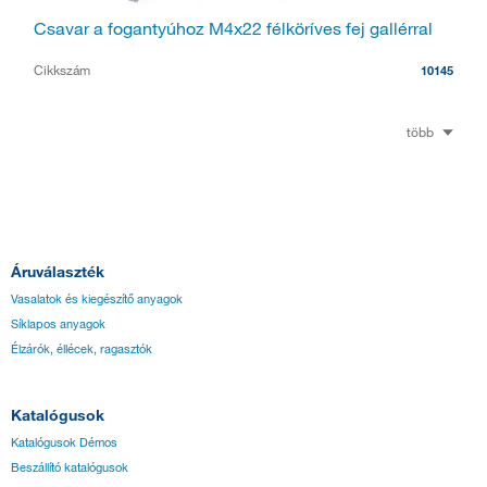
Csavar a fogantyúhoz M4x22 félköríves fej gallérral
Cikkszám
10145
több
Áruválaszték
Vasalatok és kiegészítő anyagok
Síklapos anyagok
Élzárók, éllécek, ragasztók
Katalógusok
Katalógusok Démos
Beszállító katalógusok