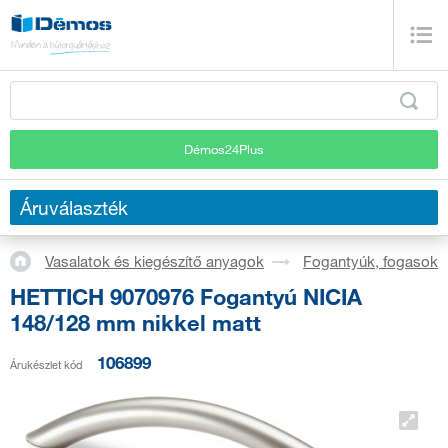
Démos24Plus
Áruválaszték
Vasalatok és kiegészítő anyagok
Fogantyúk, fogasok
HETTICH 9070976 Fogantyú NICIA
148/128 mm nikkel matt
106899
Árukészlet kód