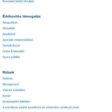
Rendelési felület útmutató
Értékesítés támogatás
Árjegyzékek
Útmutatók
Applikáció
Speciális megrendelések
Tanúsítványok
Online Értékesítés
Gyors szállítás
Rólunk
Történet
Management
Víziói és küldetése
Karrier
Kereskedelmi feltételei
A személyes adatok kezelésére és védelmére vonatkozó elvek