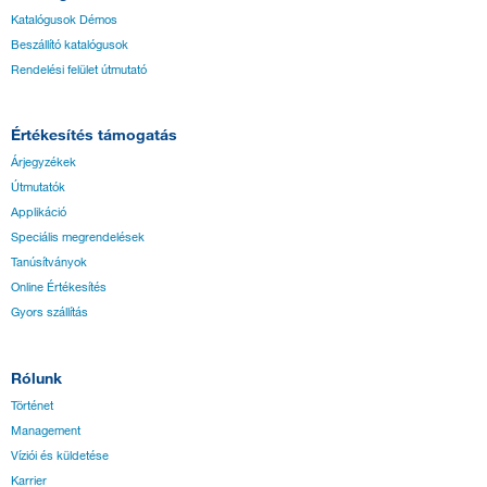
Katalógusok Démos
Beszállító katalógusok
Rendelési felület útmutató
Értékesítés támogatás
Árjegyzékek
Útmutatók
Applikáció
Speciális megrendelések
Tanúsítványok
Online Értékesítés
Gyors szállítás
Rólunk
Történet
Management
Víziói és küldetése
Karrier