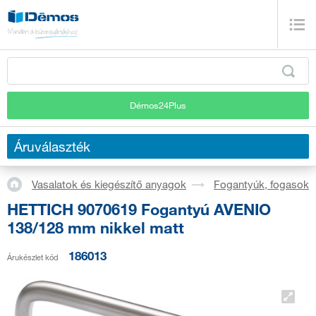
Démos24Plus
Áruválaszték
Vasalatok és kiegészítő anyagok
Fogantyúk, fogasok
HETTICH 9070619 Fogantyú AVENIO
138/128 mm nikkel matt
186013
Árukészlet kód