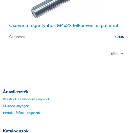
Csavar a fogantyúhoz M4x22 félköríves fej gallérral
Cikkszám
10145
több
Áruválaszték
Vasalatok és kiegészítő anyagok
Síklapos anyagok
Élzárók, éllécek, ragasztók
Katalógusok