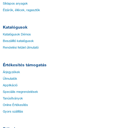
Síklapos anyagok
Élzárók, éllécek, ragasztók
Katalógusok
Katalógusok Démos
Beszállító katalógusok
Rendelési felület útmutató
Értékesítés támogatás
Árjegyzékek
Útmutatók
Applikáció
Speciális megrendelések
Tanúsítványok
Online Értékesítés
Gyors szállítás