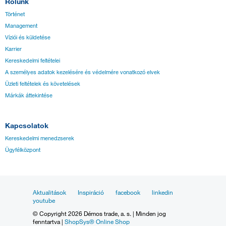
Rólunk
Történet
Management
Víziói és küldetése
Karrier
Kereskedelmi feltételei
A személyes adatok kezelésére és védelmére vonatkozó elvek
Üzleti feltételek és követelések
Márkák áttekintése
Kapcsolatok
Kereskedelmi menedzserek
Ügyfélközpont
Aktualitások
Inspiráció
facebook
linkedin
youtube
© Copyright 2026 Démos trade, a. s. | Minden jog
fenntartva |
ShopSys® Online Shop