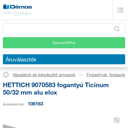
Démos24Plus
Áruválaszték
Vasalatok és kiegészítő anyagok
Fogantyúk, fogasok
HETTICH 9070583 fogantyú Ticinum
50/32 mm alu elox
106163
Árukészlet kód