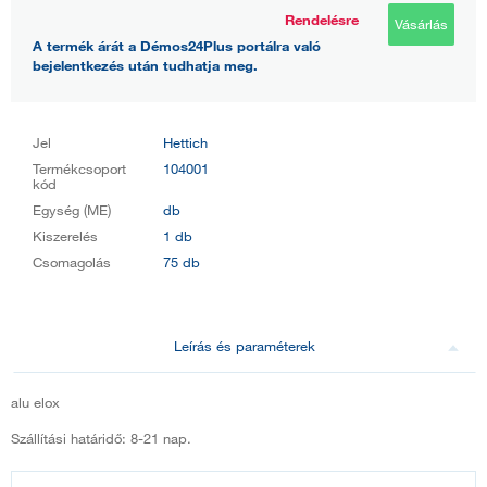
Rendelésre
Vásárlás
A termék árát a Démos24Plus portálra való
bejelentkezés után tudhatja meg.
Jel
Hettich
Termékcsoport
104001
kód
Egység (ME)
db
Kiszerelés
1 db
Csomagolás
75 db
Leírás és paraméterek
alu elox
Szállítási határidő: 8-21 nap.