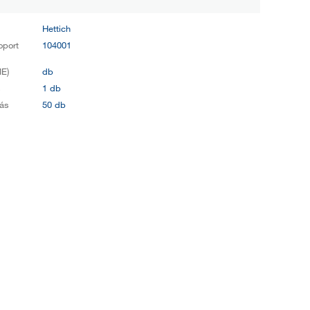
Hettich
oport
104001
E)
db
s
1 db
ás
50 db