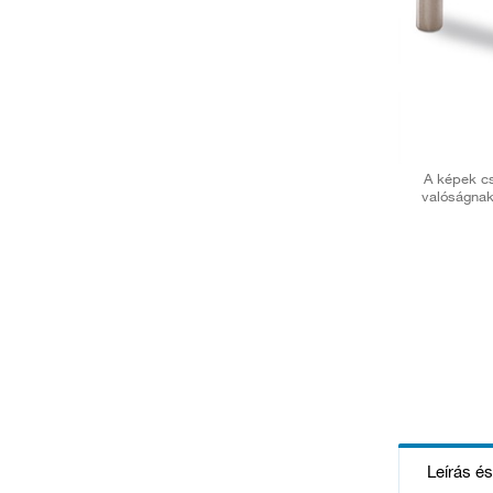
A képek cs
valóságnak
Leírás é