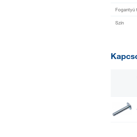
Fogantyú 
Szín
Kapcso