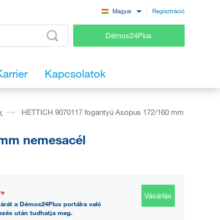
Regisztráció
Magyar
Démos24Plus
Karrier
Kapcsolatok
k
HETTICH 9070117 fogantyú Asopus 172/160 mm
 mm nemesacél
re
Vásárlás
árát a Démos24Plus portálra való
ezés után tudhatja meg.