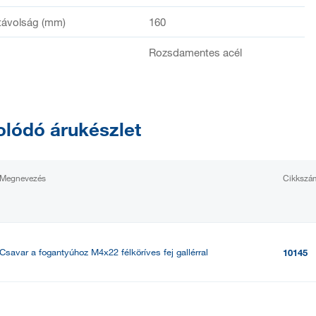
távolság (mm)
160
Rozsdamentes acél
lódó árukészlet
Megnevezés
Cikkszá
Csavar a fogantyúhoz M4x22 félköríves fej gallérral
10145