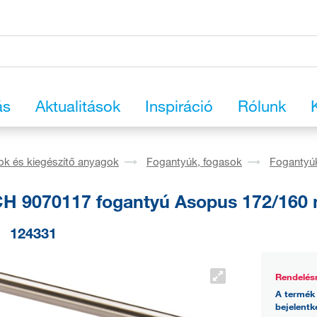
ás
Aktualitások
Inspiráció
Rólunk
ok és kiegészítő anyagok
Fogantyúk, fogasok
Fogantyú
H 9070117 fogantyú Asopus 172/160
124331
Rendelés
A termék 
bejelentk