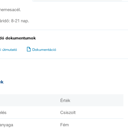
 nemesacél.
táridő: 8-21 nap.
dó dokumentumok
i útmutató
Dokumentáció
ek
Érték
elés
Csiszolt
anyaga
Fém