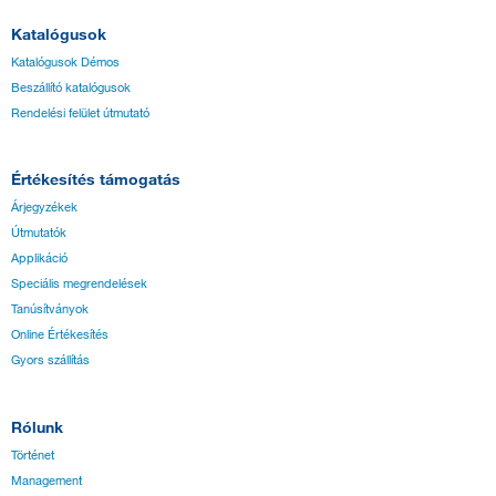
Katalógusok
Katalógusok Démos
Beszállító katalógusok
Rendelési felület útmutató
Értékesítés támogatás
Árjegyzékek
Útmutatók
Applikáció
Speciális megrendelések
Tanúsítványok
Online Értékesítés
Gyors szállítás
Rólunk
Történet
Management