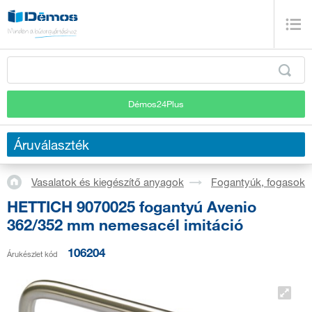
Démos24Plus
Áruválaszték
Vasalatok és kiegészítő anyagok
Fogantyúk, fogasok
HETTICH 9070025 fogantyú Avenio
362/352 mm nemesacél imitáció
106204
Árukészlet kód