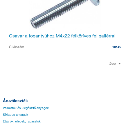
Csavar a fogantyúhoz M4x22 félköríves fej gallérral
Cikkszám
10145
több
Áruválaszték
Vasalatok és kiegészítő anyagok
Síklapos anyagok
Élzárók, éllécek, ragasztók