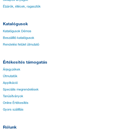
Élzárók, éllécek, ragasztók
Katalógusok
Katalógusok Démos
Beszállító katalógusok
Rendelési felület útmutató
Értékesítés támogatás
Árjegyzékek
Útmutatók
Applikáció
Speciális megrendelések
Tanúsítványok
Online Értékesítés
Gyors szállítás
Rólunk