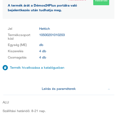
A termék árát a Démos24Plus portálra való
bejelentkezés után tudhatja meg.
Jel
Hettich
Termékcsoport
10500201010203
kód
Egység (ME)
db
Kiszerelés
4 db
Csomagolás
4 db
Termék hivatkozása a katalógusban
Leírás és paraméterek
ALU
Szállítási határidő: 8-21 nap.