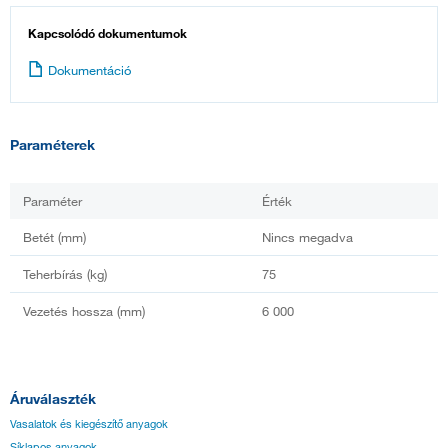
Kapcsolódó dokumentumok
Dokumentáció
Paraméterek
Paraméter
Érték
Betét (mm)
Nincs megadva
Teherbírás (kg)
75
Vezetés hossza (mm)
6 000
Áruválaszték
Vasalatok és kiegészítő anyagok
Síklapos anyagok