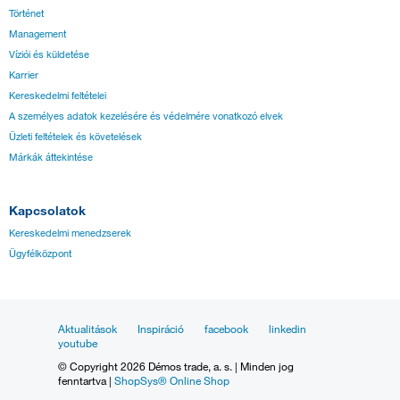
Történet
Management
Víziói és küldetése
Karrier
Kereskedelmi feltételei
A személyes adatok kezelésére és védelmére vonatkozó elvek
Üzleti feltételek és követelések
Márkák áttekintése
Kapcsolatok
Kereskedelmi menedzserek
Ügyfélközpont
Aktualitások
Inspiráció
facebook
linkedin
youtube
© Copyright 2026 Démos trade, a. s. | Minden jog
fenntartva |
ShopSys® Online Shop