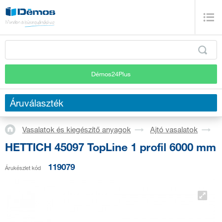
Démos24Plus
Áruválaszték
Vasalatok és kiegészítő anyagok
Ajtó vasalatok
S
HETTICH 45097 TopLine 1 profil 6000 mm
119079
Árukészlet kód